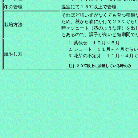
冬の管理
温室にて１５℃以上で管理。
それほど強い光がなくても育つ種類
ため、秋から春にかけて２３℃ぐら
栽培方法
時々シュート（茎のような芽）を出
もあるので、調子が良いと短期間で
葉伏せ １０月～６月
シュート １１月～４月ぐら
殖やし方
花芽の不定芽 １１月～４月
注］２０℃以上に加温している時のみ