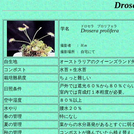
Drose
ドロセラ プロリフェラ
学名
Drosera prolifera
撮影者
：
H.m
撮影場所
：
自宅にて
自生地
オーストラリアのクイーンズランド
コンポスト
水苔＋生水苔
栽培難易度
ちょっと難しい
戸外では遮光６０％から８０％ぐら
日照条件
室内では育成灯１本程度が必要。
空中湿度
８０％以上
水やり
腰水２０％
春の管理
特になし
夏の管理
葉からの水分蒸発があるとすぐに弱
秋の管理
コンポストが痛んでいたら植え替え