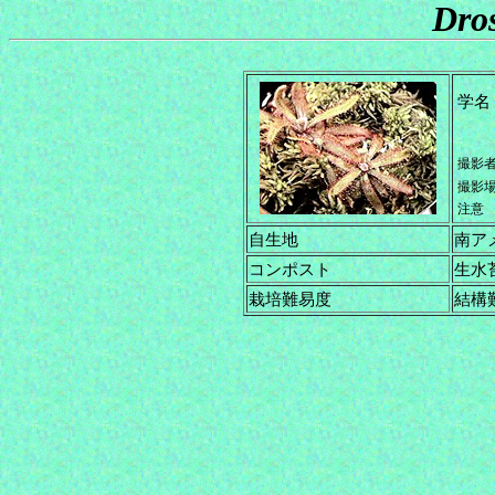
Dros
学名
撮影
撮影
注意
自生地
南ア
コンポスト
生水
栽培難易度
結構