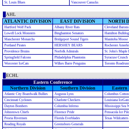
St. Louis Blues
Vancouver Canucks
AHL
ATLANTIC DIVISION
EAST DIVISION
NORTH D
Hartford Wolf Pack
Albany River Rats
Cleveland Barons
Lowell Lock Monsters
Binghamton Senators
Hamilton Bulldog
Manchester Monarchs
Bridgeport Sound Tigers
Manitoba Moose
Portland Pirates
HERSHEY BEARS
Rochester Amerk
Providence Bruins
Norfolk Admirals
St. John's Maple 
Springfield Falcons
Philadelphia Phantoms
Syracuse Crunch
Worcester IceCats
Wilkes Barre Penguins
Toronto Roadrun
ECHL
Eastern Conference
Northern Division
Southern Division
Eastern 
Atlantic City Boardwalk Bullies
Augusta Lynx
Columbus Cotton
Cincinnati Cyclones
Charlotte Checkers
Louisiana IceGato
Dayton Bombers
Columbia Inferno
Mississippi Sea 
Johnstown Chiefs
Florence Pride
Pensacola Ice Pilo
Peoria Rivermen
Florida Everblades
Texas Wildcatters
Reading Royals
Greensboro Generals