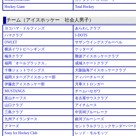
Hockey Giant
Total Hockey
チーム（アイスホッケー 社会人男子）
ヨコハマ・ドルフィンズ
あらわしクラブ
ハマクラブ
J-DOTS
OWLET
サザンウイングスブルーベル
横浜イワトビペンギンズ
ケッターズ
楡氷クラブ
難波アイスホッケークラブ
福岡「オールブラックス」
成城スケートクラブ
十條ジェットウイングス
大阪臨海アイスホッケークラブ
福岡スターズアイスホッケー部
ディパーチャーズ
伊藤忠アイスホッケー部
月寒ストロンガー
MUSTANGS
チームハセガワ
富山チーフス
名古屋サウスクラブ
山口クラブ
アイチムース
三島クラブ
中宮祠ブルーレーク
九州アイランダース
銀河ブルーシーズ
クマーズ
セントラルクリニックサンダーバー
Sony Ice Hockey Club
レッド・モルモッツ