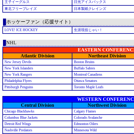
王子イーグルス
日光アイスバックス
東北フリーブレイズ
日本製紙クレインズ
ホッケーファン（応援サイト）
LOVE! ICE HOCKEY
生涯現役じゃい！
NHL
EASTERN CONFERENC
Atlantic Division
Northeast Division
New Jersey Devils
Boston Bruins
New York Islanders
Buffalo Sabres
New York Rangers
Montreal Canadiens
Philadelphia Flyers
Ottawa Senators
Pittsburgh Penguins
Toronto Maple Leafs
WESTERN CONFERENC
Central Division
Northwest Division
Chicago Blackhawks
Calgary Flames
Columbus Blue Jackets
Colorado Avalanche
Detroit Red Wings
Edmonton Oilers
Nashville Predators
Minnesota Wild