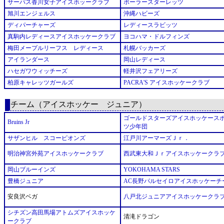
サーパス香川女子アイスホッークラブ
ポーラースターレッツ
旭川エンジェルス
沖縄ハビーズ
ディパーチャーズ
レディースラビッツ
真駒内レディースアイスホッケークラブ
ヨコハマ・ドルフィンズ
梅田メープルリーフス レディース
札幌バッカーズ
アイランダース
岡山レディース
ハセガワウィッチーズ
軽井沢フェアリーズ
柏原キャレッツガールズ
PACRA'S アイスホッケークラブ
チーム（アイスホッケー ジュニア）
ゴールドスターズアイスホッケース
Bruins Jr
ツ少年団
サザンヒル スコーピオンズ
江戸川アーマーズＪｒ．
明治神宮外苑アイスホッケークラブ
西武東大和Ｊｒアイスホッケークラ
岡山ブルーインズ
YOKOHAMA STARS
豊橋ジュニア
AC長野パルセイロアイスホッケーチ
安良沢ベガ
八戸北ジュニアアイスホッケークラ
シチズン高田馬場アトムズアイスホッケ
清滝ドラゴン
ークラブ