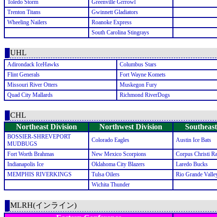
Toledo Storm
Greenville Grrrowl
Trenton Titans
Gwinnett Gladiators
Wheeling Nailers
Roanoke Express
South Carolina Stingrays
UHL
Adirondack IceHawks
Columbus Stars
Flint Generals
Fort Wayne Komets
Missouri River Otters
Muskegon Fury
Quad City Mallards
Richmond RiverDogs
CHL
Northeast Division
Northwest Division
Southeast
BOSSIER-SHREVEPORT
Colorado Eagles
Austin Ice Bats
MUDBUGS
Fort Worth Brahmas
New Mexico Scorpions
Corpus Christi R
Indianapolis Ice
Oklahoma City Blazers
Laredo Bucks
MEMPHIS RIVERKINGS
Tulsa Oilers
Rio Grande Valley
Wichita Thunder
MLRH(インライン)