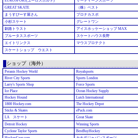
EUROSPORT(ユーロスポルト)
サーティーンスポーツ
GREAT SKATE
（株）ベスト
まうすぴーす屋さん
プロナカスポ
小杉スケート
グレートワン
釧路トラスト
アイスホッケーショップ MAX
プルータススポーツ
スケートハウス長野
エイトリンクス
マウスプロテクト
スケートショップ ウエスト
ショップ（海外）
Peranis Hockey World
Royalsports
River City Sports
Sports London
Larry's Sports Shop
Force Sports
Ice Place
Ocean Hockey Supply
Hockey Hound
Lutch International
1800 Hockey.com
The Hockey Depot
Sticks & Skates
ePuck.com
LA スケート
Great Skate
Detroit Hockey
Winning Sports
Cyclone Taylor Sports
BestBuyHockey
HockeyGear.com
カナダジャパンスポーツ