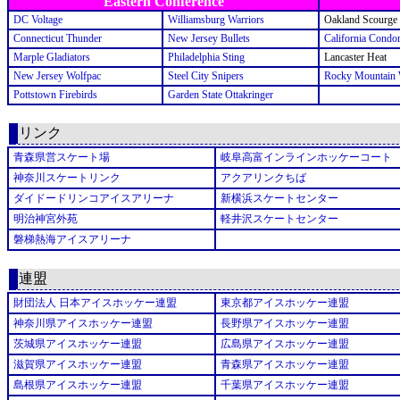
Eastern Conference
DC Voltage
Williamsburg Warriors
Oakland Scourge
Connecticut Thunder
New Jersey Bullets
California Condo
Marple Gladiators
Philadelphia Sting
Lancaster Heat
New Jersey Wolfpac
Steel City Snipers
Rocky Mountain 
Pottstown Firebirds
Garden State Ottakringer
リンク
青森県営スケート場
岐阜高富インラインホッケーコート
神奈川スケートリンク
アクアリンクちば
ダイドードリンコアイスアリーナ
新横浜スケートセンター
明治神宮外苑
軽井沢スケートセンター
磐梯熱海アイスアリーナ
連盟
財団法人 日本アイスホッケー連盟
東京都アイスホッケー連盟
神奈川県アイスホッケー連盟
長野県アイスホッケー連盟
茨城県アイスホッケー連盟
広島県アイスホッケー連盟
滋賀県アイスホッケー連盟
青森県アイスホッケー連盟
島根県アイスホッケー連盟
千葉県アイスホッケー連盟