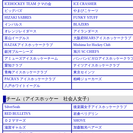
ICEHOCKEY TEAM クマの会
ICE CRASHER
ビッグバズ
やまびこケーツ
HIZAKI SABRES
FUNKY STUFF
インパルス
BLAZERS
オレンジレイダース
アイランダース
富山イーグルス
大阪府BEARSアイスホッケークラブ
HAZAKアイスホッケークラブ
Mishima Ice Hockey Club
銀河ブルーシーズ
旭川 SC CHIEFS
アミューズアイスホッケーチーム
バンバンビガロアイスホッケークラ
愛知クラブ
ナイツアイスホッケークラブ
青梅アイスホッケークラブ
東京セインツ
PACRA'S アイスホッケークラブ
柏崎ジョーカーズ
八戸ホワイトイーグル
チーム（アイスホッケー 社会人女子）
SilverSeals
後楽園女子アイスホッケークラブ
RED BULLETS'S
岩倉ペリグリン
Ｏ２ママーズ
SHOVE
滋賀ギャルズ
加森観光ベアーズ