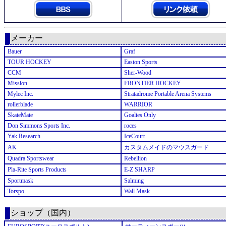
メーカー
Bauer
Graf
TOUR HOCKEY
Easton Sports
CCM
Sher-Wood
Mission
FRONTIER HOCKEY
Mylec Inc.
Stratadrome Portable Arena Systems
rollerblade
WARRIOR
SkateMate
Goalies Only
Don Simmons Sports Inc.
roces
Yak Research
IceCourt
AK
カスタムメイドのマウスガード
Quadra Sportswear
Rebellion
Pla-Rite Sports Products
E-Z SHARP
Sportmask
Salming
Torspo
Wall Mask
ショップ（国内）