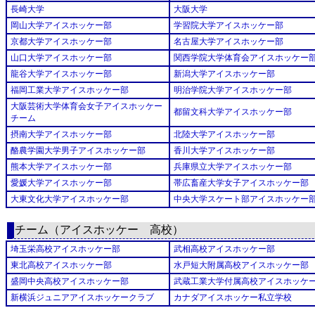
長崎大学
大阪大学
岡山大学アイスホッケー部
学習院大学アイスホッケー部
京都大学アイスホッケー部
名古屋大学アイスホッケー部
山口大学アイスホッケー部
関西学院大学体育会アイスホッケー
龍谷大学アイスホッケー部
新潟大学アイスホッケー部
福岡工業大学アイスホッケー部
明治学院大学アイスホッケー部
大阪芸術大学体育会女子アイスホッケー
都留文科大学アイスホッケー部
チーム
摂南大学アイスホッケー部
北陸大学アイスホッケー部
酪農学園大学男子アイスホッケー部
香川大学アイスホッケー部
熊本大学アイスホッケー部
兵庫県立大学アイスホッケー部
愛媛大学アイスホッケー部
帯広畜産大学女子アイスホッケー部
大東文化大学アイスホッケー部
中央大学スケート部アイスホッケー
チーム（アイスホッケー 高校）
埼玉栄高校アイスホッケー部
武相高校アイスホッケー部
東北高校アイスホッケー部
水戸短大附属高校アイスホッケー部
盛岡中央高校アイスホッケー部
武蔵工業大学付属高校アイスホッケ
新横浜ジュニアアイスホッケークラブ
カナダアイスホッケー私立学校