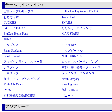
チーム（インライン）
宮島メープルリーフス
In-line Hockey team V.E.S.P.A.
おじぞうず
Team Hard
LUCKIES
SNAILS
S40HIRATSUKA
たたかえ！ホイジンガー
BigGate Home Page
MAX STARS
JUNKS
Rise
トリプルス
REBELDES
Panty Stocking
キッズビートル
Border Patrol
NOCTURNALS
アマダインラインホッケー部
ロックホッパーペンギンズ
ナスダック
京都・梅小路モーターヘッズ
三島クラブ
フライング・ペンギンズ
横浜 イワトビペンギンズ
NorthCategory
MEGA NAVYS
Sleeping Stars
IMPS
旭川CHIEFS
京都神鳴りCHARGERS
ボニート
アジアリーグ