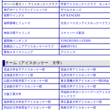
サーパス香川Ｊｒ.アイスホッケークラブ
甲府アイスホッケークラブ モンキ
神戸ポートアイランドジェッツJr
ザウルスキッズ
長野ウイングス
KIP RANGERS
福岡香椎ヒリューズ
日光イースタンアイスホッケークラ
神奈川県アイリンズ
スナイパーズ新潟
盛岡南ペンギンズ
YOKOHAMA☆STARS
新横浜ジュニアアイスホッケークラブ
柏崎DEVILS
愛知スターズジュニア
アイリンズ
チーム（アイスホッケー 大学）
筑波大学女子アイスホッケー部
筑波大学アイスホッケー部
北海道大学スケート部
九州大学アイスホッケー部
山梨大学医学部アイスホッケー部
東京電機大学アイスホッケー部OB会
立命館大学アイスホッケー部
明星大学アイスホッケー部
早稲田大学ポーラーベアーズアイス
大阪工業大学
ケークラブ
福井県立大学女子アイスホッケー部
帯広畜産大学アイスホッケー部
同志社大学体育会アイスホッケー部
島根大学アイスホッケー部