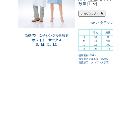
数量
TAP-75 女子
着丈
胸囲
TAP-75
女子シングル診察衣
S
95
97
ホワイト、サックス
M
100
101
S、M、L、LL
L
105
105
LL
110
112
使用素材<TAP>
ポリエステル80% 綿20%
制菌加工、ノンプレス加工