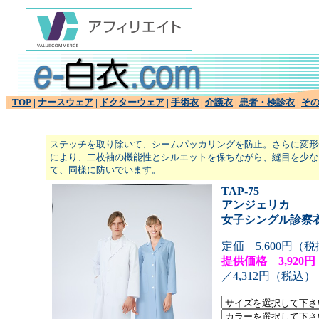
|
TOP
|
ナースウェア
|
ドクターウェア
|
手術衣
|
介護衣
|
患者・検診衣
|
そ
ステッチを取り除いて、シームパッカリングを防止。さらに変形
により、二枚袖の機能性とシルエットを保ちながら、縫目を少な
て、同様に防いでいます。
TAP-75
アンジェリカ
女子シングル診察
定価 5,600円（
提供価格 3,920円
／4,312円（税込）