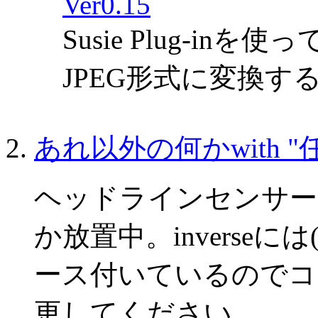
Ver0.15
Susie Plug-in
JPEG形式に変換す
あれ以外の何かwith "
ヘッドラインセンサーとX
か放置中。inverse
ース付いているのでコ
更してください。