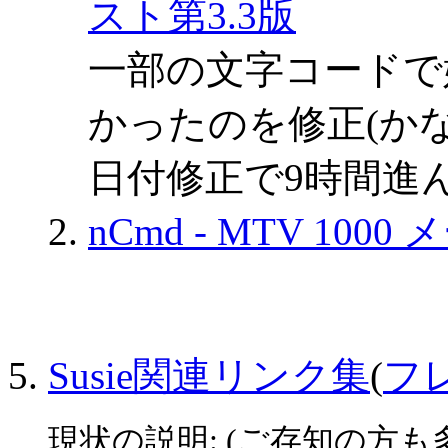
スト第3.3版
一部の文字コードで
かったのを修正(か
日付修正で9時間進
nCmd - MTV 10
Susie関連リンク集
(
フ
現状の説明: (ご存知の方