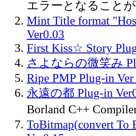
エラーとなることが
Mint Title format "Ho
Ver0.03
First Kiss☆ Story Plu
さよならの微笑み Plug-
Ripe PMP Plug-in Ver 
永遠の都 Plug-in Ver0
Borland C++ Compi
ToBitmap(convert To B