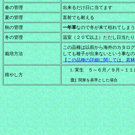
春の管理
出来るだけ日に当てます
夏の管理
直射でも耐える
秋の管理
一年草
なので冬が来て枯れてしまう
冬の管理
温室（２０℃以上）ただし日当たり
この品種は以前から海外のカタログ
栽培方法
しても種子が出来ないという事なの
【この品種の詳細に関しては、若林
実生 ５～６月／９月～１１
殖やし方
注］
関東を基準とした場合