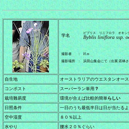
ビブリス リニフロラ オキシ
学名
Byblis liniflora ssp. o
撮影者
：
H.m
撮影場所
：
浜田山集会にて（出展:若林
自生地
オーストラリアのウエスタンオース
コンポスト
スーパーラン単用
？
栽培難易度
環境が合えば比較的簡単
らしい
日照条件
一日のうち最低半日は日が当たるよ
空中湿度
８０％以上
水やり
腰水２０％ぐらい