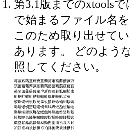
第3.1版までのxtoolsで
で始まるファイル名を
このため取り出せてい
あります。 どのよう
照してください。
蕁蘂蕋蕕薀薤薈薑薊薨蕭薔薛藪薇薜

蕷蕾薐藉薺藏薹藐藕藝藥藜藹蘊蘓蘋

藾藺蘆蘢蘚蘰蘿虍乕虔號虧虱蚓蚣蚩

蚪蚋蚌蚶蚯蛄蛆蚰蛉蠣蚫蛔蛞蛩蛬

蛟蛛蛯蜒蜆蜈蜀蜃蛻蜑蜉蜍蛹蜊蜴蜿

蜷蜻蜥蜩蜚蝠蝟蝸蝌蝎蝴蝗蝨蝮蝙蝓

蝣蝪蠅螢螟螂螯蟋螽蟀蟐雖螫蟄螳蟇

蟆螻蟯蟲蟠蠏蠍蟾蟶蟷蠎蟒蠑蠖蠕蠢

蠡蠱蠶蠹蠧蠻衄衂衒衙衞衢衫袁衾袞

衵衽袵衲袂袗袒袮袙袢袍袤袰袿袱裃
