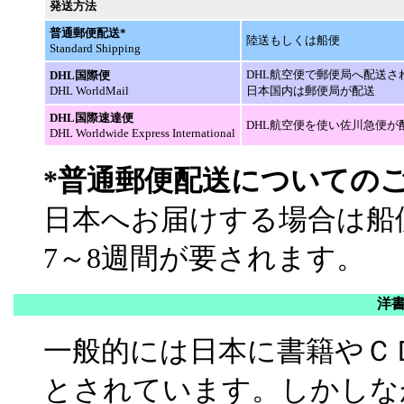
発送方法
普通郵便配送*
陸送もしくは船便
Standard Shipping
DHL航空便で郵便局へ配送さ
DHL国際便
DHL WorldMail
日本国内は郵便局が配送
DHL国際速達便
DHL航空便を使い佐川急便が
DHL Worldwide Express International
*普通郵便配送についての
日本へお届けする場合は船
7～8週間が要されます。
洋
一般的には日本に書籍やＣ
とされています。しかしな