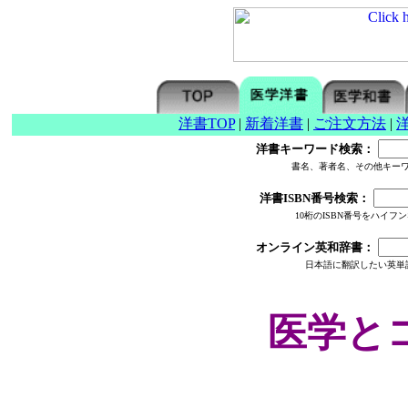
洋書TOP
|
新着洋書
|
ご注文方法
|
洋書キーワード検索：
書名、著者名、その他キー
洋書ISBN番号検索：
10桁のISBN番号をハイ
オンライン英和辞書：
日本語に翻訳したい英単
医学と