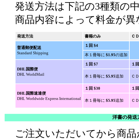
発送方法は下記の3種類の
商品内容によって料金が異
発送方法
書籍のみ
Ｃ
１回
$4
普通郵便配送
Standard Shipping
本１冊毎に
$1.95
の追加
１回
$7
１
DHL国際便
DHL WorldMail
本１冊毎に
$5.95
追加
Ｃ
１回
$30
１
DHL国際速達便
DHL Worldwide Express International
本１冊毎に
$5.95
追加
Ｃ
洋書の発送
ご注文いただいてから商品