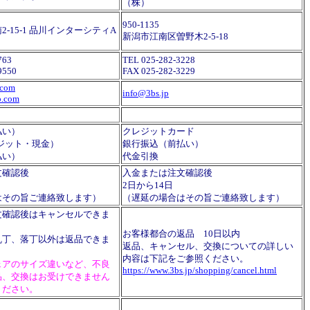
（株）
950-1135
南
2-15-1 品川インターシティA
新潟市江南区曽野木2-5-18
763
TEL 025-282-3228
9550
FAX 025-282-3229
.com
info@3bs.jp
o.com
払い）
クレジットカード
ジット・現金）
銀行振込（前払い）
払い）
代金引換
文確認後
入金または注文確認後
2日から14日
はその旨ご連絡致します）
（遅延の場合はその旨ご連絡致します）
文確認後はキャンセルできま
お客様都合の返品 10日以内
乱丁、落丁以外は返品できま
返品、キャンセル、交換についての詳しい
内容は下記をご参照ください。
ェアのサイズ違いなど、不良
https://www.3bs.jp/shopping/cancel.html
品、交換はお受けできません
ください。