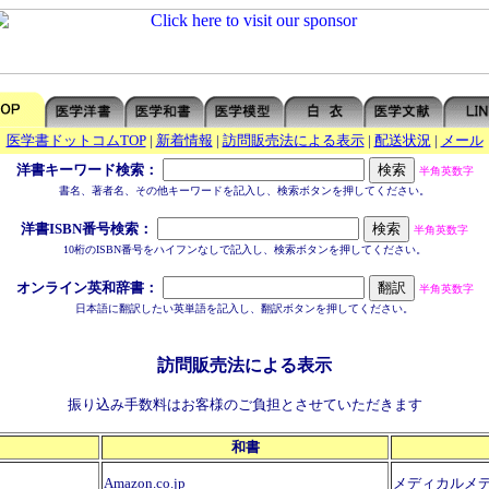
医学書ドットコムTOP
|
新着情報
|
訪問販売法による表示
|
配送状況
|
メール
洋書キーワード検索：
半角英数字
書名、著者名、その他キーワードを記入し、検索ボタンを押してください。
洋書ISBN番号検索：
半角英数字
10桁のISBN番号をハイフンなしで記入し、検索ボタンを押してください。
オンライン英和辞書：
半角英数字
日本語に翻訳したい英単語を記入し、翻訳ボタンを押してください。
訪問販売法による表示
振り込み手数料はお客様のご負担とさせていただきます
和書
Amazon.co.jp
メディカルメ