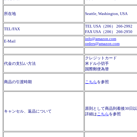
所在地
Seattle, Washington, USA
TEL USA（206） 266-2992
TEL/FAX
FAX USA（206） 266-2950
info@amazon.com
E-Mail
orders@amazon.com
クレジットカード
代金の支払い方法
米ドル小切手
国際郵便為替
商品の引渡時期
こちら
を参照
原則として商品到着後30日
キャンセル、返品について
詳細は
こちら
を参照