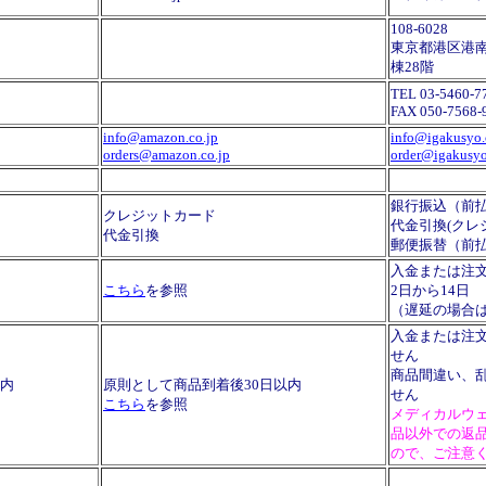
108-6028
東京都港区港
棟28階
TEL 03-5460-7
FAX 050-7568-
info@amazon.co.jp
info@igakusyo
orders@amazon.co.jp
order@igakusy
銀行振込（前
クレジットカード
代金引換(クレ
代金引換
郵便振替（前
入金または注
こちら
を参照
2日から14日
（遅延の場合
入金または注
せん
商品間違い、
以内
原則として商品到着後30日以内
せん
こちら
を参照
メディカルウ
品以外での返
ので、ご注意