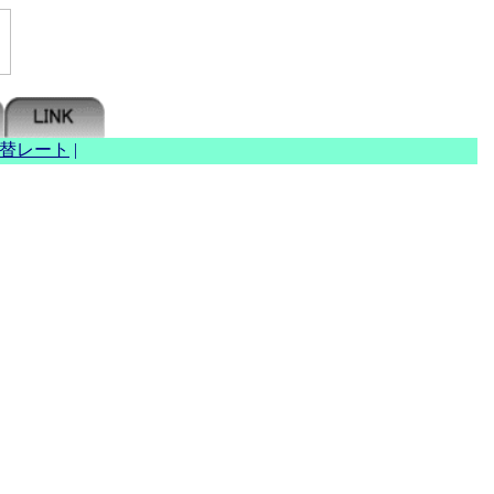
替レート
|