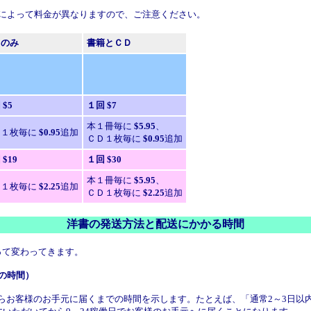
によって料金が異なりますので、ご注意ください。
Ｄのみ
書籍とＣＤ
回
$5
１回
$7
本１冊毎に
$5.95
、
Ｄ１枚毎に
$0.95
追加
ＣＤ１枚毎に
$0.95
追加
回
$19
１回
$30
本１冊毎に
$5.95
、
Ｄ１枚毎に
$2.25
追加
ＣＤ１枚毎に
$2.25
追加
洋書の発送方法と配送にかかる時間
って変わってきます。
の時間）
のお手元に届くまでの時間を示します。たとえば、「通常2～3日以内に発送（usually 