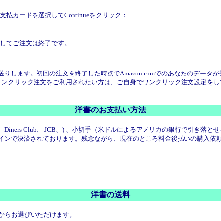
払カードを選択してContinueをクリック：
リックしてご注文は終了です。
をお送りします。初回の注文を終了した時点でAmazon.comでのあなたのデ
ワンクリック注文をご利用されたい方は、ご自身でワンクリック注文設定をし
洋書のお支払い方法
s、Discover、 Diners Club、 JCB、) 、小切手（米ドルによるアメリ
ラインで決済されております。残念ながら、現在のところ料金後払いの購入依頼書（Pu
洋書の送料
中からお選びいただけます。