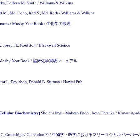
ks, Colleen M. Smith / Williams & Wilkins
t M., Md. Cohn, Karl S., Md. Roth / Williams & Wilkins
 Simmons / Mosby-Year Book / 生化学の原理
, Joseph E. Roulston / Blackwell Science
aser / Mosby-Year Book / 臨床化学実験マニュアル
tor L. Davidson, Donald B. Sittman / Harwal Pub
Cellular Biochemistry)
Shoichi Imai , Makoto Endo , Iwao Ohtsuke / Kluw
John M.C. Gutteridge / Clarendon Pr / 生物学・医学におけるフリーラジカル ペー