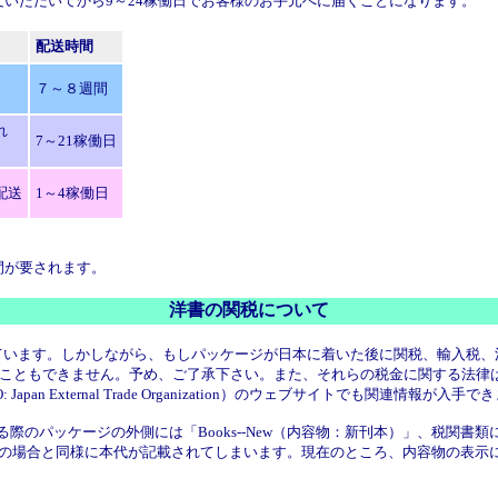
文いただいてから9～24稼働日でお客様のお手元へに届くことになります。
配送時間
７～８週間
れ
7～21稼働日
配送
1～4稼働日
間が要されます。
洋書の関税について
ています。しかしながら、もしパッケージが日本に着いた後に関税、輸入税、
ールすることもできません。予め、ご了承下さい。また、それらの税金に関する
O: Japan External Trade Organization）のウェブサイトでも関連情報が入手
送する際のパッケージの外側には「Books--New（内容物：新刊本）」、税
通常の場合と同様に本代が記載されてしまいます。現在のところ、内容物の表