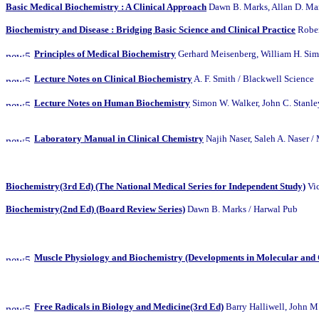
Basic Medical Biochemistry : A Clinical Approach
Dawn B. Marks, Allan D. Mar
Biochemistry and Disease : Bridging Basic Science and Clinical Practice
Rober
Principles of Medical Biochemistry
Gerhard Meisenberg, William H.
Lecture Notes on Clinical Biochemistry
A. F. Smith / Blackwell Science
Lecture Notes on Human Biochemistry
Simon W. Walker, John C. Stanley
Laboratory Manual in Clinical Chemistry
Najih Naser, Saleh A. N
Biochemistry(3rd Ed) (The National Medical Series for Independent Study)
Vic
Biochemistry(2nd Ed) (Board Review Series)
Dawn B. Marks / Harwal Pub
Muscle Physiology and Biochemistry (Developments in Molecular and 
Free Radicals in Biology and Medicine(3rd Ed)
Barry Halliwell, 