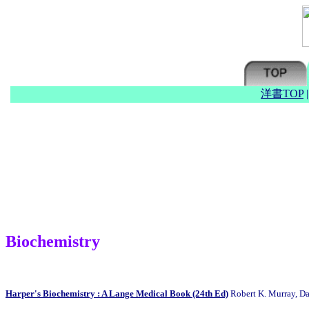
洋書TOP
Biochemistry
Harper's Biochemistry : A Lange Medical Book (24th Ed)
Robert K. Murray, Da