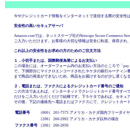
今やクレジットカード情報をインターネットで送信する際の安全性は確
安全性の高いセキュアサーバ
Amazon.comでは、ネットスケープ社のNetscape Secure
ご入力いただけます。お客様の大切な情報は安全に転送、保存され
これ以上の安全性をお求めの方のためのご注文方法
１．小切手または、国際郵便為替によるお支払い
この場合には、オーダーフォーム内のお支払い方法のところで「pay
で、下側部分にマイクロエンコードされた９ケタの銀行ルーティン番
まで商品の発送ができないため、商品をお届けするのが少し遅くな
２．電話または、ファクスによるクレジットカード番号のご通知
この方法であえれば、インターネットでクレジットカード番号すべて
だけをご入力いただくだけで結構です。下５ケタであれば、セキュ
その後、下記の連絡先へ電話またはファクスにて、クレジットカー
電話番号
（800） 201-7575
アメリカ・カナダ国内フリーダイヤ
（206） 266-2992
アメリカ・カナダ以外の場合
ファクス番号
（206） 266-2950