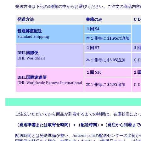
発送方法は下記の3種類の中からお選びください。ご注文の商品内容
発送方法
書籍のみ
Ｃ
１回
$4
普通郵便配送
Standard Shipping
本１冊毎に
$1.95
の追加
１回
$7
１
DHL国際便
DHL WorldMail
本１冊毎に
$5.95
追加
Ｃ
１回
$30
１
DHL国際速達便
DHL Worldwide Express International
本１冊毎に
$5.95
追加
Ｃ
ご注文いただいてから商品が到着するまでの時間は、在庫状況によ
（発送準備または取寄せ時間）＋（配送時間）=（発注から到着まで
配送時間とは発送準備が整い、Amazon.comの配送センターの出荷からお客様