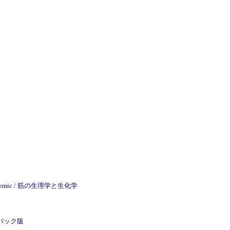
er Academic / 筋の生理学と生化学
パーバック版