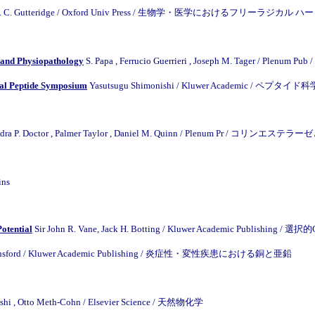
John M. C. Gutteridge / Oxford Univ Press / 生物学・医学におけるフリーラジカ
, and Physiopathology
S. Papa , Ferrucio Guerrieri , Joseph M. T
onal Peptide Symposium
Yasutsugu Shimonishi / Kluwer Academic / ペプ
dra P. Doctor , Palmer Taylor , Daniel M. Quinn / Plenum Pr / 
ins
Potential
Sir John R. Vane, Jack H. Botting / Kluwer Academic Publishing /
ainsford / Kluwer Academic Publishing / 炎症性・変性疾患における銅と亜鉛
nishi , Otto Meth-Cohn / Elsevier Science / 天然物化学