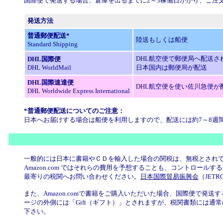
国際便で発送する場合、倉庫を出るまでに2～3稼働日かかり、ご注
発送方法
普通郵便配送*
陸送もしくは船便
Standard Shipping
DHL航空便で郵便局へ配送さ
DHL国際便
DHL WorldMail
日本国内は郵便局が配送
DHL国際速達便
DHL航空便を使い佐川急便が
DHL Worldwide Express International
*普通郵便配送についてのご注意：
日本へお届けする場合は船便を利用しますので、配送には約7～8週
一般的には日本に書籍やＣＤを輸入した場合の関税は、無税とされ
Amazon.com ではそれらの費用を予想することも、コントロ
最寄りの税関へお問い合わせください。
日本国際貿易振興会
（JETR
また、Amazon.comで書籍をご購入いただいた場合、国際便で発
ージの外側には「Gift（ギフト）」とされますが、税関書類には
下さい。