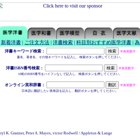
|
新着洋書
|
ご注文方法
|
洋書検索
|
科目別おすすめ医学洋書
|
為
洋書キーワード検索：
半角英数字
書名、著者名、その他キーワードを記入し、検索ボタンを押してください。
洋書ISBN番号検索：
半角英数字
10桁のISBN番号をハイフンなしで記入し、検索ボタンを押してください。
オンライン英和辞書：
半角英数字
日本語に翻訳したい英単語を記入し、翻訳ボタンを押してください。
ryl K. Granner, Peter A. Mayes, victor Rodwell / Appleton & Lange