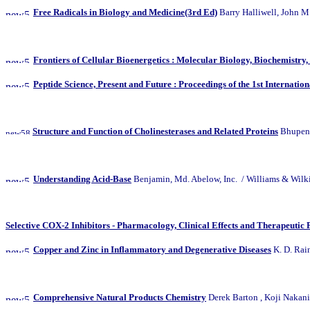
Free Radicals in Biology and Medicine(3rd Ed)
Barry Halliwell, 
Frontiers of Cellular Bioenergetics : Molecular Biology, Biochemistry
Peptide Science, Present and Future : Proceedings of the 1st Internati
Structure and Function of Cholinesterases and Related Proteins
Bhupen
Understanding Acid-Base
Benjamin, Md. Abelow, Inc. / Williams & Wilk
Selective COX-2 Inhibitors - Pharmacology, Clinical Effects and Therapeutic 
Copper and Zinc in Inflammatory and Degenerative Diseases
K. D. R
Comprehensive Natural Products Chemistry
Derek Barton , Koji Naka