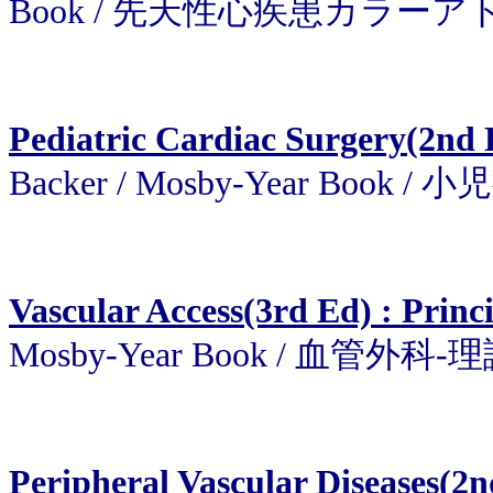
Book / 先天性心疾患カラーア
Pediatric Cardiac Surgery(2nd 
Backer / Mosby-Year Book
Vascular Access(3rd Ed) : Princ
Mosby-Year Book / 血管外科
Peripheral Vascular Diseases(2