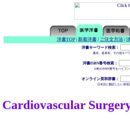
洋書TOP
|
新着洋書
|
ご注文方法
|
洋書キーワード検索：
書名、著者名、その他キー
洋書ISBN番号検索：
10桁のISBN番号をハイ
オンライン英和辞書：
日本語に翻訳したい英単
Cardiovascular Surger