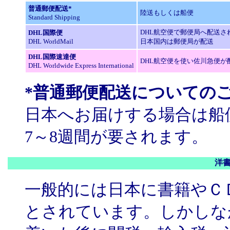
普通郵便配送*
陸送もしくは船便
Standard Shipping
DHL航空便で郵便局へ配送さ
DHL国際便
DHL WorldMail
日本国内は郵便局が配送
DHL国際速達便
DHL航空便を使い佐川急便が
DHL Worldwide Express International
*普通郵便配送についての
日本へお届けする場合は船
7～8週間が要されます。
洋
一般的には日本に書籍やＣ
とされています。しかしな