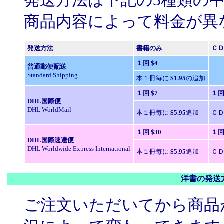
発送方法は下記の3種類の
商品内容によって料金が異
発送方法
書籍のみ
Ｃ
１回
$4
普通郵便配送
Standard Shipping
本１冊毎に
$1.95
の追加
１回
$7
１
DHL国際便
DHL WorldMail
本１冊毎に
$5.95
追加
Ｃ
１回
$30
１
DHL国際速達便
DHL Worldwide Express International
本１冊毎に
$5.95
追加
Ｃ
洋書の発送
ご注文いただいてから商品