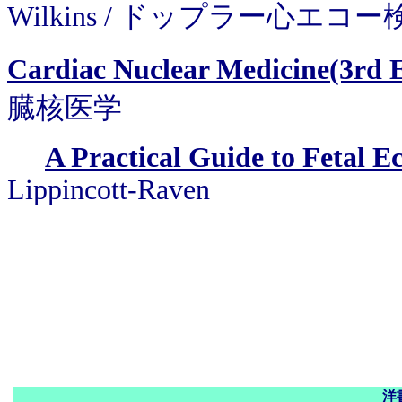
Wilkins / ドップラー心エコ
Cardiac Nuclear Medicine(3rd 
臓核医学
A Practical Guide to Fetal 
Lippincott-Raven
洋