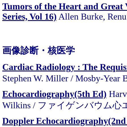
Tumors of the Heart and Great V
Series, Vol 16)
Allen Burke, Renu 
画像診断・核医学
Cardiac Radiology : The Requisi
Stephen W. Miller / Mosby-
Echocardiography(5th Ed)
Harv
Wilkins / ファイゲンバウム
Doppler Echocardiography(2nd