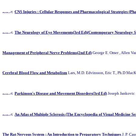
CNS Injuries : Cellular Responses and Pharmacological Strategies (P
The Neurology of Eye Movements(3rd Ed)(Contemporary Neurology Se
Management of Peripheral Nerve Problems(2nd Ed)
George E. Omer , Allen Va
Cerebral Blood Flow and Metabolism
Lars, M.D. Edvinsson, Eric T., Ph.D Mac
Parkinson's Disease and Movement Disorders(3rd Ed)
Joseph Jankov
An Atlas of Multiple Sclerosis (The Encyclopedia of Visual Medicine Se
The Rat Nervous System : An Introduction to Preparatory Techniques
J. P. Cas