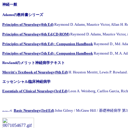
神経一般
Adamsの教科書シリーズ
Principles of Neurology(6th Ed)
Raymond D. Adams, Maurice Victor, Allan H
Principles of Neurology(6th Ed,CD-ROM)
Raymond D. Adams, Maurice Victo
Principles of Neurology(6th Ed) : Companion Handbook
Raymond D., Md. Adam
Principles of Neurology(5th Ed) : Companion Handbook
Raymond D., M.A. Ada
Rowlandのメリット神経病学テキスト
Merritt's Textbook of Neurology(9th Ed)
H. Houston Merritt, Lewis P. Rowland
エッセンシャル臨床神経病学
Essentials of Clinical Neurology(3rd Ed)
Leon A. Weisberg, Carllos Garcia, Rich
Basic Neurology(3rd Ed)
John Gilroy / McGraw Hill / 基礎神経病学 第