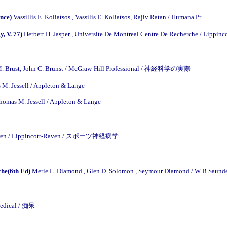
nce)
Vassillis E. Koliatsos , Vassilis E. Koliatsos, Rajiv Ratan / Humana Pr
, V. 77)
Herbert H. Jasper , Universite De Montreal Centre De Recherche / Lippinc
M. Brust, John C. Brunst / McGraw-Hill Professional / 神経科学の実際
 M. Jessell / Appleton & Lange
Thomas M. Jessell / Appleton & Lange
F. Warren / Lippincott-Raven / スポーツ神経病学
che(6th Ed)
Merle L. Diamond , Glen D. Solomon , Seymour Diamond / W 
Medical / 痴呆