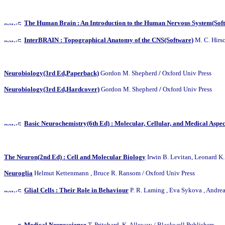
The Human Brain : An Introduction to the Human Nervous System(Sof
InterBRAIN : Topographical Anatomy of the CNS(Software)
M. C. Hirsc
Neurobiology(3rd Ed,Paperback)
Gordon M. Shepherd
/
Oxford Univ Press
Neurobiology(3rd Ed,Hardcover)
Gordon M. Shepherd
/
Oxford Univ Press
Basic Neurochemistry(6th Ed) : Molecular, Cellular, and Medical Aspec
The Neuron(2nd Ed) : Cell and Molecular Biology
Irwin B. Levitan, Leonard K
Neuroglia
Helmut Kettenmann , Bruce R. Ransom / Oxford Univ Press
Glial Cells : Their Role in Behaviour
P. R. Laming , Eva Sykova , And
Medical Neuroscience
T. Pritchard, K. Alloway / Blackwell Publishers