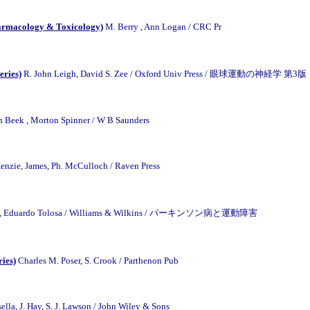
harmacology & Toxicology)
M. Berry , Ann Logan / CRC Pr
ries)
R. John Leigh, David S. Zee / Oxford Univ Press / 眼球運動の神経学 第3版
n Beek , Morton Spinner / W B Saunders
Kenzie, James, Ph. McCulloch / Raven Press
ic , Eduardo Tolosa / Williams & Wilkins / パーキンソン病と運動障害
ries)
Charles M. Poser, S. Crook / Parthenon Pub
sella, J. Hay, S. J. Lawson / John Wiley & Sons