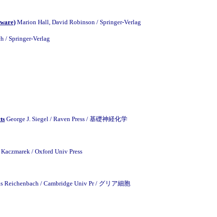
tware)
Marion Hall, David Robinson / Springer-Verlag
h / Springer-Verlag
ts
George J. Siegel / Raven Press / 基礎神経化学
. Kaczmarek / Oxford Univ Press
reas Reichenbach / Cambridge Univ Pr / グリア細胞