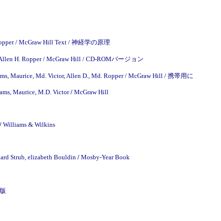
. Ropper / McGraw Hill Text / 神経学の原理
r, Allen H. Ropper / McGraw Hill / CD-ROMバージョン
s, Maurice, Md. Victor, Allen D., Md. Ropper / McGraw Hill / 携帯用に
ms, Maurice, M.D. Victor
/
McGraw Hill
/
Williams & Wilkins
ard Strub, elizabeth Bouldin
/
Mosby-Year Book
3版