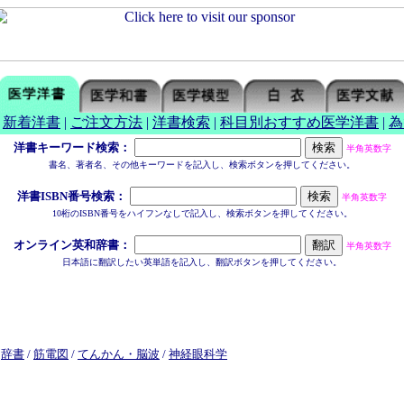
|
新着洋書
|
ご注文方法
|
洋書検索
|
科目別おすすめ医学洋書
|
為
洋書キーワード検索：
半角英数字
書名、著者名、その他キーワードを記入し、検索ボタンを押してください。
洋書ISBN番号検索：
半角英数字
10桁のISBN番号をハイフンなしで記入し、検索ボタンを押してください。
オンライン英和辞書：
半角英数字
日本語に翻訳したい英単語を記入し、翻訳ボタンを押してください。
/
辞書
/
筋電図
/
てんかん・脳波
/
神経眼科学