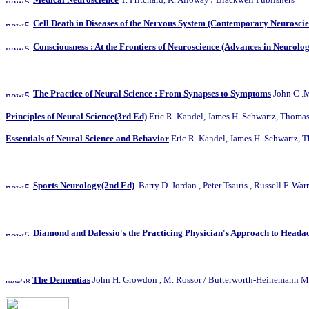
Cell Death in Diseases of the Nervous System (Contemporary Neuroscie
Consciousness : At the Frontiers of Neuroscience (Advances in Neurology
The Practice of Neural Science : From Synapses to Symptoms
John C .
Principles of Neural Science(3rd Ed)
Eric R. Kandel, James H. Schwartz, Thomas
Essentials of Neural Science and Behavior
Eric R. Kandel, James H. Schwartz, 
Sports Neurology(2nd Ed)
Barry D. Jordan , Peter Tsairis , Russell 
Diamond and Dalessio's the Practicing Physician's Approach to Heada
The Dementias
John H. Growdon , M. Rossor / Butterworth-Heinemann 