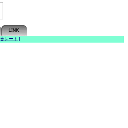
替レート
|