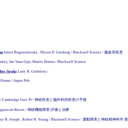
nt
Julien Bogousslavsky , Myron D. Ginsberg / Blackwell Science / 脳血管疾患
ankey, Jan Vana Gijn, Martin Dennis / Blackwell Science
ter Stroke
Larry B. Goldstein /
illiman / Aspen Pub
sh / Cambridge Univ Pr / 神経疾患と脳外科的疾患の予後
 / Lippincott-Raven / 神経機能障害 評価と治療
ny B. Joseph , Robert R. Young / Blackwell Science / 運動障害と神経精神科学 