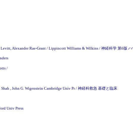
e P. Levitt, Alexander Rae-Grant / Lippincott Williams & Wilkins / 
nders
tts /
 M. Shah , John G. Wigenstein Cambridge Univ Pr / 神経科救急 基礎と臨床
ord Univ Press