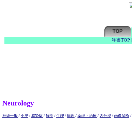
洋書TOP
Neurology
神経一般
/
小児
/
感染症
/
解剖
/
生理
/
病理
/
薬理・治療
/
内分泌
/
画像診断