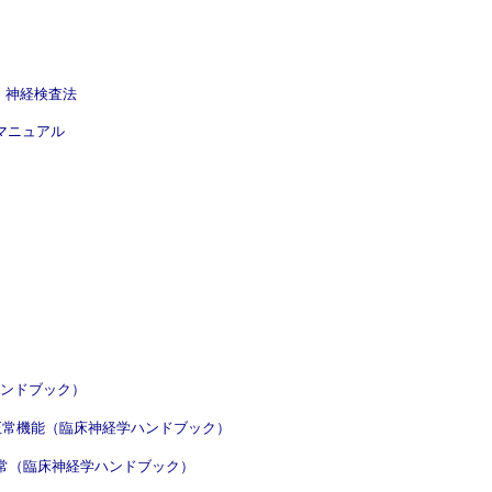
クリニック 神経検査法
検査法マニュアル
臨床神経学ハンドブック）
ce / 自律神経系 正常機能（臨床神経学ハンドブック）
自律神経系 機能異常（臨床神経学ハンドブック）