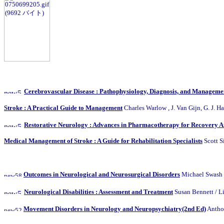
Cerebrovascular Disease : Pathophysiology, Diagnosis, and Manageme
Stroke : A Practical Guide to Management
Charles Warlow , J. Van Gijn, G. J. H
Restorative Neurology : Advances in Pharmacotherapy for Recovery Af
Medical Management of Stroke : A Guide for Rehabilitation Specialists
Scott S
Outcomes in Neurological and Neurosurgical Disorders
Michael Swa
Neurological Disabilities : Assessment and Treatment
Susan Bennett
Movement Disorders in Neurology and Neuropsychiatry(2nd Ed)
Antho