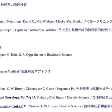
Hill / 神経系の臨床検査
ment of Neurology, David O., Md. Wiebers / Mosby-Year Book / メイヨー
)
Joseph J. Cipriano / Williams & Wilkins / 目で見る整形外科的神経学的
g
ret M. Esiri, D. R. Oppenheimer / Blackwell Science
-Heinemann Medical / 臨床神経学アトラス
Vinken , G. W. Bruyn , Christopher G. Goetz / Pergamon Pr / 全身疾患（
al Neurology, Vol.74)
P.J. Vinken , G.W. Bruyn / Elsevier Scien
urology, Vol.75)
P.J. Vinken , G.W. Bruyn / Elsevier Science / 