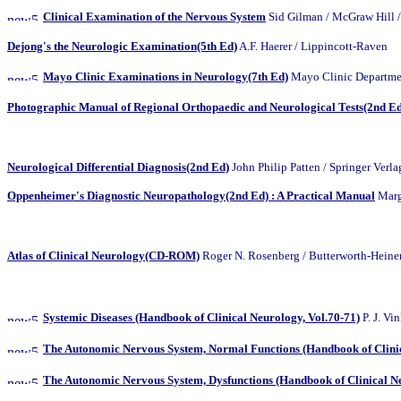
Clinical Examination of the Nervous System
Sid Gilman / McGraw 
Dejong's the Neurologic Examination(5th Ed)
A.F. Haerer / Lippincott-Raven
Mayo Clinic Examinations in Neurology(7th Ed)
Mayo Clinic Depart
Photographic Manual of Regional Orthopaedic and Neurological Tests(2nd Ed
Neurological Differential Diagnosis(2nd Ed)
John Philip Patten / Springer Verla
Oppenheimer's Diagnostic Neuropathology(2nd Ed) : A Practical Manual
Marga
Atlas of Clinical Neurology(CD-ROM)
Roger N. Rosenberg / Butterworth
Systemic Diseases (Handbook of Clinical Neurology, Vol.70-71)
P. J. 
The Autonomic Nervous System, Normal Functions (Handbook of Clinic
The Autonomic Nervous System, Dysfunctions (Handbook of Clinical Ne