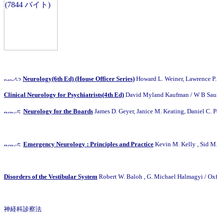
Neurology(6th Ed) (House Officer Series)
Howard L. Weiner, Lawrenc
Clinical Neurology for Psychiatrists(4th Ed)
David Myland Kaufman / W B Sau
Neurology for the Boards
James D. Geyer, Janice M. Keating, Daniel C. Po
Emergency Neurology : Principles and Practice
Kevin M. Kelly , Sid
Disorders of the Vestibular System
Robert W. Baloh , G. Michael Halmagyi / Oxf
神経科診察法